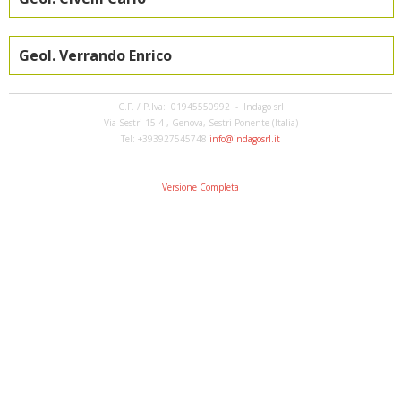
Geol. Verrando Enrico
C.F. / P.Iva: 01945550992 - Indago srl
Via Sestri 15-4 , Genova, Sestri Ponente (Italia)
Tel: +393927545748
info@indagosrl.it
Versione Completa