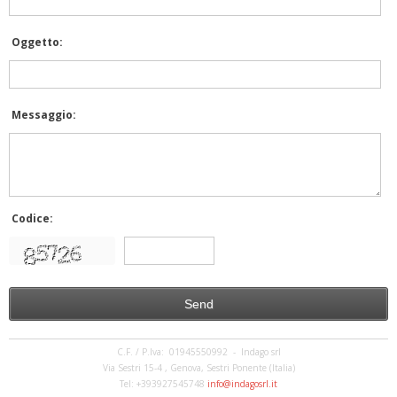
Oggetto:
Messaggio:
Codice:
C.F. / P.Iva: 01945550992 - Indago srl
Via Sestri 15-4 , Genova, Sestri Ponente (Italia)
Tel: +393927545748
info@indagosrl.it