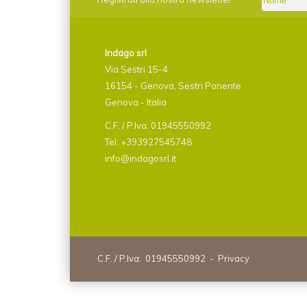
Indago srl
Via Sestri 15-4
16154 - Genova, Sestri Ponente
Genova - Italia
C.F. / P.Iva: 01945550992
Tel: +393927545748
info@indagosrl.it
C.F. / P.Iva: 01945550992 -
Privacy