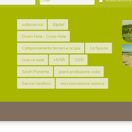
Accetto termini d'
sottoservizi
Alpitel
Down Hole - Cross Hole
Campionamento terreni e acque
La Spezia
ricerca vuoti
HVSR
GSSI
Sestri Ponente
piano protezione civile
Servizi Geofisici
microzonazione sismica
Regione Liguria
vs30
tromino blu
restauro
M.A.S.W. - Re.Mi.
PUC
Software
Sesta Godano
protezione civile
Provincia