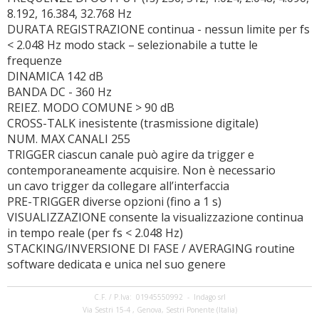
8.192, 16.384, 32.768 Hz
DURATA REGISTRAZIONE continua - nessun limite per fs
< 2.048 Hz modo stack – selezionabile a tutte le
frequenze
DINAMICA 142 dB
BANDA DC - 360 Hz
REIEZ. MODO COMUNE > 90 dB
CROSS-TALK inesistente (trasmissione digitale)
NUM. MAX CANALI 255
TRIGGER ciascun canale può agire da trigger e
contemporaneamente acquisire. Non è necessario
un cavo trigger da collegare all’interfaccia
PRE-TRIGGER diverse opzioni (fino a 1 s)
VISUALIZZAZIONE consente la visualizzazione continua
in tempo reale (per fs < 2.048 Hz)
STACKING/INVERSIONE DI FASE / AVERAGING routine
software dedicata e unica nel suo genere
C.F. / P.Iva: 01945550992 - Indago srl
Via Sestri 15-4 , Genova, Sestri Ponente (Italia)