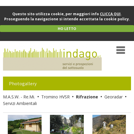
Questo sito utilizza cookie, per maggiori info
CLICCA QUI
.
Proseguendo la navigazione si intende accettata la cookie policy.
HO LETTO
Photogallery
•
•
•
•
M.A.S.W. - Re.Mi.
Tromino HVSR
Rifrazione
Georadar
Servizi Ambientali