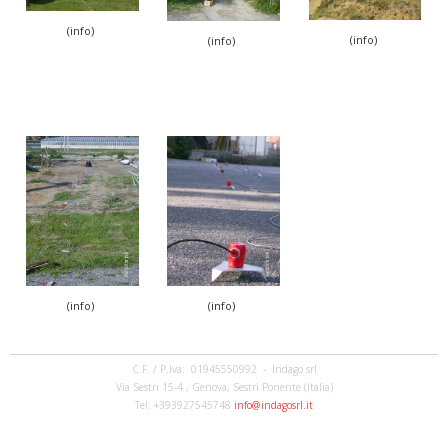
(info)
(info)
(info)
(info)
(info)
C.F. / P.Iva: 01945550992 - Indago srl
Via Sestri 15-4 , Genova, Sestri Ponente (Italia)
Tel: +393927545748
info@indagosrl.it